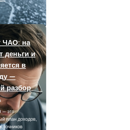
 ЧАО: на
т деньги и
яется в
оду —
й разбор
6
 — это
ый план доходов,
источников