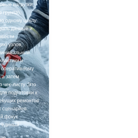
ровые нагрузки,
 грунта),
по одному циклу:
рать данные и
овести
ию узлов,
минимальный
лактики и
к оперативному
 а затем
о чек-листу. Это
ля подготовки к
текущих ремонтов
 сценариев.
ий фокус
е единый
ьше