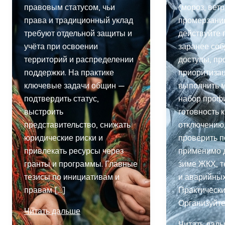
правовым статусом, чьи
(мороз, вет
права и традиционный уклад
промерзание
требуют отдельной защиты и
действуйте 
учёта при освоении
заранее соб
территорий и распределении
доступы, пр
поддержки. На практике
приоритизац
ключевые задачи общин —
выполнить 
подтвердить статус,
набор профи
выстроить
готовность 
представительство, снижать
отключению,
юридические риски и
проверить п
привлекать ресурсы через
применимо д
гранты и программы. Главные
зиме ЖКХ, 
тезисы по инициативам и
и аварийных
правам […]
Практическ
Организуйт
Коренные
Читать дальше
малочисленные
ЖКХ
Читать дал