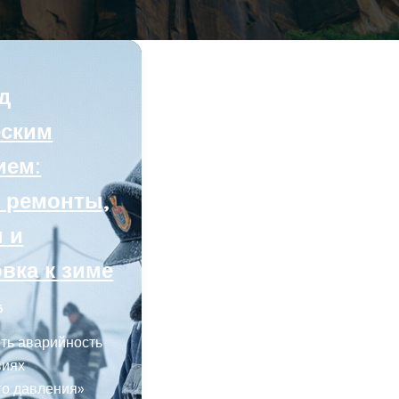
д
еским
ием:
, ремонты,
 и
вка к зиме
6
ть аварийность
виях
го давления»