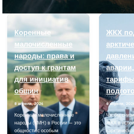
Коренные
ЖКХ по
малочисленные
арктич
народы: права и
давлен
доступ к грантам
аварии
для инициатив
тарифы
общин
подгото
8 апреля, 2026
8 апреля, 202
Коренные малочисленные
Чтобы снизи
народы (КМН) в России — это
ЖКХ в усло
общности с особым
«арктическо