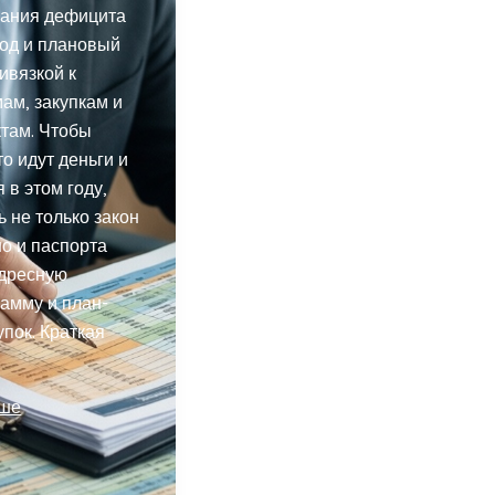
ания дефицита
год и плановый
ивязкой к
ам, закупкам и
там. Чтобы
то идут деньги и
 в этом году,
ь не только закон
но и паспорта
адресную
амму и план-
упок. Краткая
ьше