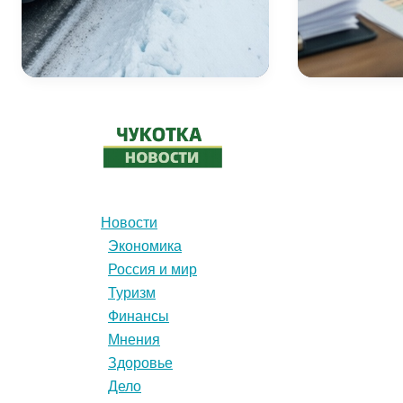
завоз:
идут
как
деньги
доставляют
и
топливо
что
и
меняется
продукты
в
в
этом
отдалённые
году
сёла
—
и
Новости
большой
что
Экономика
разбор
с
Россия и мир
ценами
Туризм
Финансы
Мнения
Здоровье
Дело