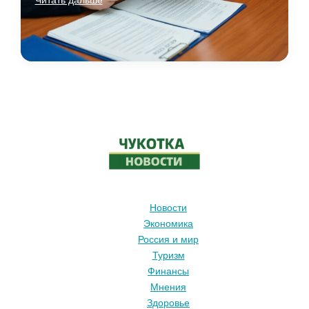
и
переселение:
программы,
очереди
и
реальные
сроки
строительства
и
сдачи
Новости
Экономика
Россия и мир
Туризм
Финансы
Мнения
Здоровье